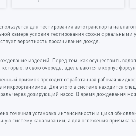
пользуется для тестирования автотранспорта на влаго
льной камере условия тестирования схожи с реальными
ствует вероятность просачивания дождя.
дождевание изделий. Перед тем, как осуществить водоп
 которые, в свою очередь, вделываются в корпус форсун
твенный приямок проходит отработанная рабочая жидко
 микроорганизмов. Для этого в системе находится спец
раль через дозирующий насос. В время дождевания мож
лена точечная установка интенсивности и цикл обновле
льную систему канализации, а для освежения приямка з